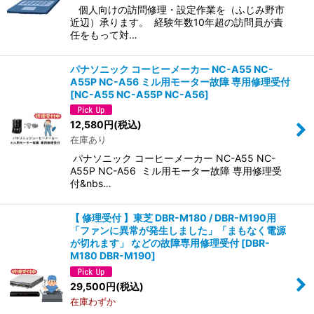
個人向けの訪問修理・設定作業を（ふじみ野市
近辺）承ります。 ​経験年数10年超の訪問員が責
任をもって対…
パナソニック コーヒーメーカー NC-A55 NC-
A55P NC-A56 ミル用モーター故障 専用修理受付
[
NC-A55 NC-A55P NC-A56
]
12,580
円
(税込)
在庫あり
パナソニック コーヒーメーカー NC-A55 NC-
A55P NC-A56 ミル用モーター故障 専用修理受
付&nbs…
【 修理受付 】東芝 DBR-M180 / DBR-M190用
「ファンに異常が発生しました」「まもなく電源
が切れます」 などの故障専用修理受付
[
DBR-
M180 DBR-M190
]
29,500
円
(税込)
在庫わずか