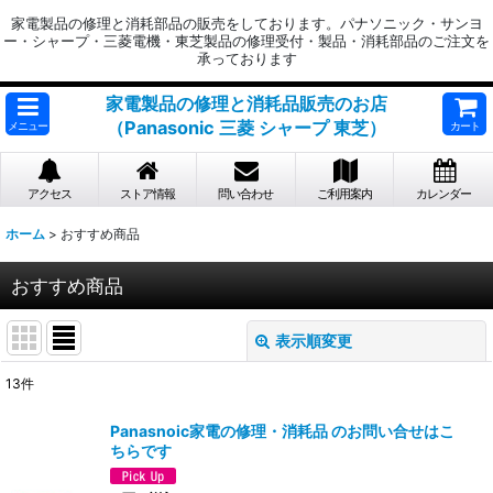
家電製品の修理と消耗部品の販売をしております。パナソニック・サンヨ
ー・シャープ・三菱電機・東芝製品の修理受付・製品・消耗部品のご注文を
承っております
家電製品の修理と消耗品販売のお店
（Panasonic 三菱 シャープ 東芝）
メニュー
カート
アクセス
ストア情報
問い合わせ
ご利用案内
カレンダー
ホーム
>
おすすめ商品
おすすめ商品
表示順変更
閉じる
13
件
表示数
:
Panasnoic家電の修理・消耗品 のお問い合せはこ
ちらです
並び順
: