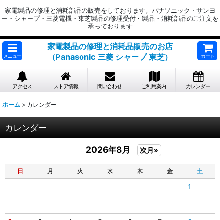
家電製品の修理と消耗部品の販売をしております。パナソニック・サンヨ
ー・シャープ・三菱電機・東芝製品の修理受付・製品・消耗部品のご注文を
承っております
家電製品の修理と消耗品販売のお店
（Panasonic 三菱 シャープ 東芝）
メニュー
カート
アクセス
ストア情報
問い合わせ
ご利用案内
カレンダー
ホーム
>
カレンダー
カレンダー
2026年8月
次月»
日
月
火
水
木
金
土
1