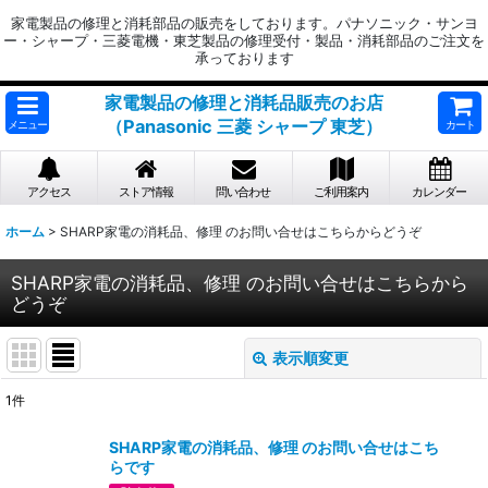
家電製品の修理と消耗部品の販売をしております。パナソニック・サンヨ
ー・シャープ・三菱電機・東芝製品の修理受付・製品・消耗部品のご注文を
承っております
家電製品の修理と消耗品販売のお店
（Panasonic 三菱 シャープ 東芝）
メニュー
カート
アクセス
ストア情報
問い合わせ
ご利用案内
カレンダー
ホーム
>
SHARP家電の消耗品、修理 のお問い合せはこちらからどうぞ
SHARP家電の消耗品、修理 のお問い合せはこちらから
どうぞ
表示順変更
閉じる
1
件
表示数
:
SHARP家電の消耗品、修理 のお問い合せはこち
らです
並び順
: