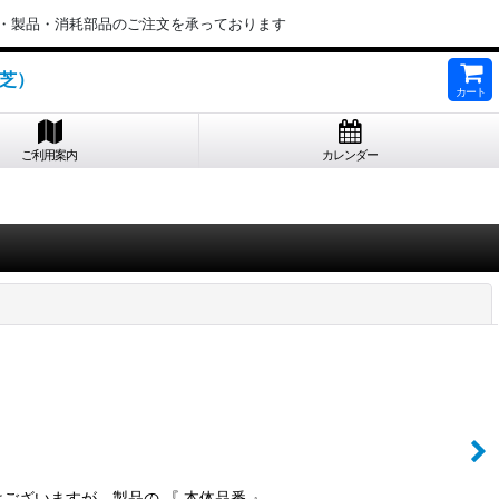
・製品・消耗部品のご注文を承っております
東芝）
カート
ご利用案内
カレンダー
閉じる
ございますが、製品の 『 本体品番 』…