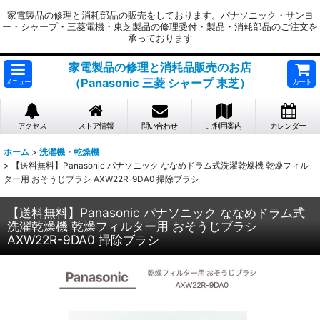
家電製品の修理と消耗部品の販売をしております。パナソニック・サンヨ
ー・シャープ・三菱電機・東芝製品の修理受付・製品・消耗部品のご注文を
承っております
家電製品の修理と消耗品販売のお店
（Panasonic 三菱 シャープ 東芝）
メニュー
カート
アクセス
ストア情報
問い合わせ
ご利用案内
カレンダー
ホーム
>
洗濯機・乾燥機
>
【送料無料】Panasonic パナソニック ななめドラム式洗濯乾燥機 乾燥フィル
ター用 おそうじブラシ AXW22R-9DA0 掃除ブラシ
【送料無料】Panasonic パナソニック ななめドラム式
洗濯乾燥機 乾燥フィルター用 おそうじブラシ
AXW22R-9DA0 掃除ブラシ