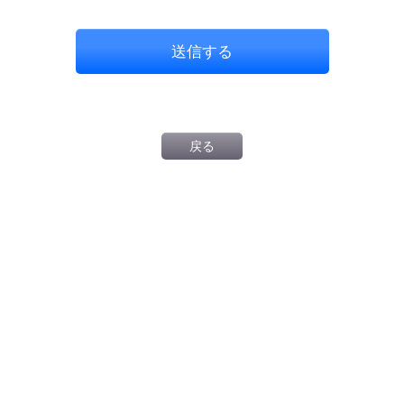
送信する
戻る