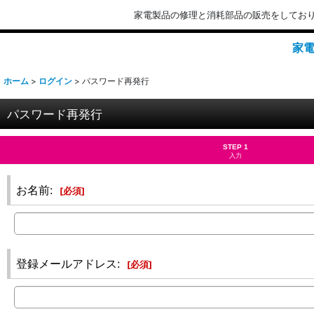
家電製品の修理と消耗部品の販売をしてお
家電
ホーム
>
ログイン
>
パスワード再発行
パスワード再発行
STEP 1
入力
お名前
:
[
必須
]
登録メールアドレス
:
[
必須
]