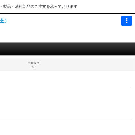
・製品・消耗部品のご注文を承っております
東芝）
STEP 2
完了